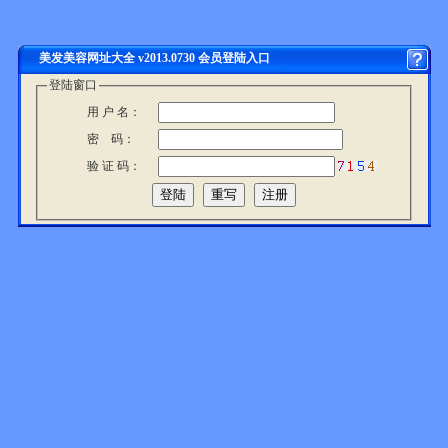
美发美容网址大全 v2013.0730 会员登陆入口
登陆窗口
用 户 名：
密 码：
验 证 码：