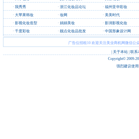
·
我秀秀
·
浙江化妆品论坛
·
福州亚华彩妆
·
大苹果韩妆
·
妆网
·
美美时代
·
影视化妆造型
·
娟娟美妆
·
影润影视化妆
·
千度彩妆
·
靓点化妆品批发
·
中国形象设计网
广告位招租10 欢迎关注美业商机网微信公众
|
关于本站
|
联系
Copyright© 2009-2
强烈建议使用 I