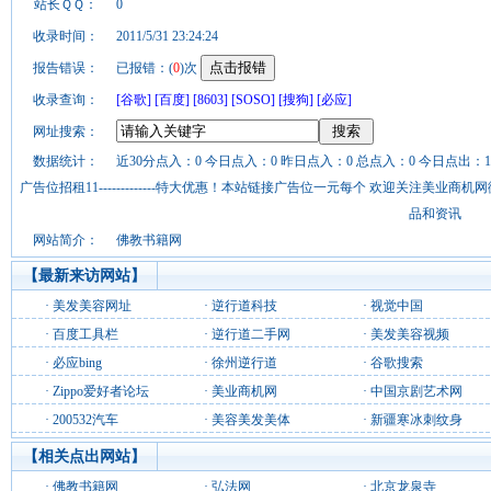
站长ＱＱ：
0
收录时间：
2011/5/31 23:24:24
报告错误：
已报错：(
0
)次
收录查询：
[谷歌]
[百度]
[8603]
[SOSO]
[搜狗]
[必应]
网址搜索：
数据统计：
近30分点入：0 今日点入：0 昨日点入：0 总点入：0 今日点出：1
广告位招租11-------------特大优惠！本站链接广告位一元每个 欢迎关注美业
品和资讯
网站简介：
佛教书籍网
【最新来访网站】
·
美发美容网址
·
逆行道科技
·
视觉中国
·
百度工具栏
·
逆行道二手网
·
美发美容视频
·
必应bing
·
徐州逆行道
·
谷歌搜索
·
Zippo爱好者论坛
·
美业商机网
·
中国京剧艺术网
·
200532汽车
·
美容美发美体
·
新疆寒冰刺纹身
【相关点出网站】
·
佛教书籍网
·
弘法网
·
北京龙泉寺