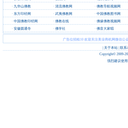
·
九华山佛教
·
清流佛教网
·
佛教导航视频网
·
东方印经网
·
武夷佛教网
·
中国佛教图书网
·
中国佛教印经网
·
佛教在线
·
佛缘佛教视频网
·
安徽圆通寺
·
佛学社
·
佛音大家唱
广告位招租10 欢迎关注美业商机网微信公众
|
关于本站
|
联系
Copyright© 2009-2
强烈建议使用 I