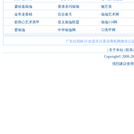
·
霎哈嘉瑜伽
·
香港圣玛瑜珈
·
魅艺美
·
金帝龙香精
·
百合春天
·
瑜伽艺术网
·
薪雨心艺术美甲
·
亚太瑜伽联盟
·
瑜伽114网
·
爱瑜伽
·
中华瑜伽网
·
52美甲网
广告位招租10 欢迎关注美业商机网微信公众
|
关于本站
|
联系
Copyright© 2009-2
强烈建议使用 I