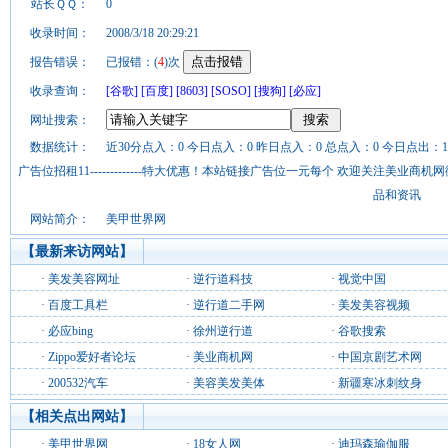
站长ＱＱ：
0
收录时间：
2008/3/18 20:29:21
报告错误：
已报错：(
4
)次
收录查询：
[谷歌]
[百度]
[8603]
[SOSO]
[搜狗]
[必应]
网址搜索：
数据统计：
近30分点入：0 今日点入：0 昨日点入：0 总点入：0 今日点出：1
广告位招租11-------------特大优惠！本站链接广告位一元每个 欢迎关注美业
品和资讯
网站简介：
美甲世界网
【最新来访网站】
·
美发美容网址
·
逆行道科技
·
视觉中国
·
百度工具栏
·
逆行道二手网
·
美发美容视频
·
必应bing
·
徐州逆行道
·
谷歌搜索
·
Zippo爱好者论坛
·
美业商机网
·
中国京剧艺术网
·
200532汽车
·
美容美发美体
·
新疆寒冰刺纹身
【相关点出网站】
·
美甲世界网
·
18女人网
·
迪玛森瑜伽服