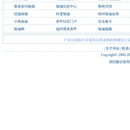
·
香港圣玛瑜珈
·
瑜珈信息中心
·
释然空间
·
优伽瑜珈
·
科雯瑜伽
·
绝对瑜伽会馆
·
小美瑜伽
·
美甲社区门户
·
百合春天
·
瑜伽网
·
福州博美美甲
·
瑜伽视频
广告位招租10 欢迎关注美业商机网微信公众
|
关于本站
|
联系
Copyright© 2009-2
强烈建议使用 I