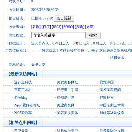
站长ＱＱ：
0
收录时间：
2008/3/18 20:30:39
报告错误：
已报错：(
2
)次
收录查询：
[谷歌]
[百度]
[8603]
[SOSO]
[搜狗]
[必应]
网址搜索：
数据统计：
近30分点入：0 今日点入：0 昨日点入：0 总点入：0 今日点出：1
广告位招租11-------------特大优惠！本站链接广告位一元每个 欢迎关注美业
品和资讯
网站简介：
美甲天堂
【最新来访网站】
·
逆行道科技
·
美发美容网址
·
视觉中国
·
百度工具栏
·
逆行道二手网
·
美发美容视频
·
必应bing
·
徐州逆行道
·
谷歌搜索
·
Zippo爱好者论坛
·
美业商机网
·
中国京剧艺术网
·
200532汽车
·
美容美发美体
·
新疆寒冰刺纹身
【相关点出网站】
·
美甲天堂
·
鸿雅依涟美甲
·
梵云瑜珈肚皮舞