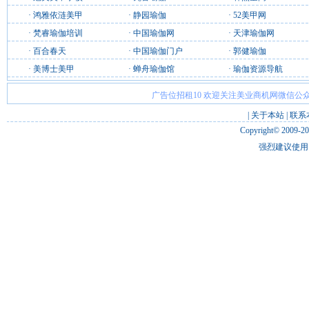
·
鸿雅依涟美甲
·
静园瑜伽
·
52美甲网
·
梵睿瑜伽培训
·
中国瑜伽网
·
天津瑜伽网
·
百合春天
·
中国瑜伽门户
·
郭健瑜伽
·
美博士美甲
·
蝉舟瑜伽馆
·
瑜伽资源导航
广告位招租10 欢迎关注美业商机网微信公众
|
关于本站
|
联系
Copyright© 2009-2
强烈建议使用 I