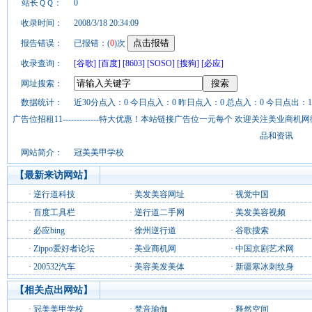
站长ＱＱ：
0
收录时间：
2008/3/18 20:34:09
报告错误：
已报错：(
0
)次
收录查询：
[谷歌]
[百度]
[8603]
[SOSO]
[搜狗]
[必应]
网址搜索：
数据统计：
近30分点入：0 今日点入：0 昨日点入：0 总点入：0 今日点出：1
广告位招租11-------------特大优惠！本站链接广告位一元每个 欢迎关注美业
品和资讯
网站简介：
冠美美甲学校
【最新来访网站】
·
逆行道科技
·
美发美容网址
·
视觉中国
·
百度工具栏
·
逆行道二手网
·
美发美容视频
·
必应bing
·
徐州逆行道
·
谷歌搜索
·
Zippo爱好者论坛
·
美业商机网
·
中国京剧艺术网
·
200532汽车
·
美容美发美体
·
新疆寒冰刺纹身
【相关点出网站】
·
冠美美甲学校
·
梵音瑜伽
·
释然空间