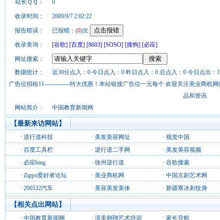
站长ＱＱ：
0
收录时间：
2009/9/7 2:02:22
报告错误：
已报错：(
0
)次
收录查询：
[谷歌]
[百度]
[8603]
[SOSO]
[搜狗]
[必应]
网址搜索：
数据统计：
近30分点入：0 今日点入：0 昨日点入：0 总点入：0 今日点出：1
广告位招租11-------------特大优惠！本站链接广告位一元每个 欢迎关注美业
品和资讯
网站简介：
中国教育新闻网
【最新来访网站】
·
逆行道科技
·
美发美容网址
·
视觉中国
·
百度工具栏
·
逆行道二手网
·
美发美容视频
·
必应bing
·
徐州逆行道
·
谷歌搜索
·
Zippo爱好者论坛
·
美业商机网
·
中国京剧艺术网
·
200532汽车
·
美容美发美体
·
新疆寒冰刺纹身
【相关点出网站】
·
中国教育新闻网
·
清美翱翔艺术培训
·
家长导航