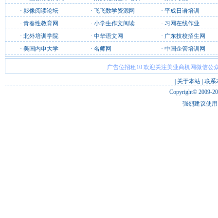
·
影像阅读论坛
·
飞飞数学资源网
·
平成日语培训
·
青春性教育网
·
小学生作文阅读
·
习网在线作业
·
北外培训学院
·
中华语文网
·
广东技校招生网
·
美国内申大学
·
名师网
·
中国企管培训网
广告位招租10 欢迎关注美业商机网微信公众
|
关于本站
|
联系
Copyright© 2009-2
强烈建议使用 I