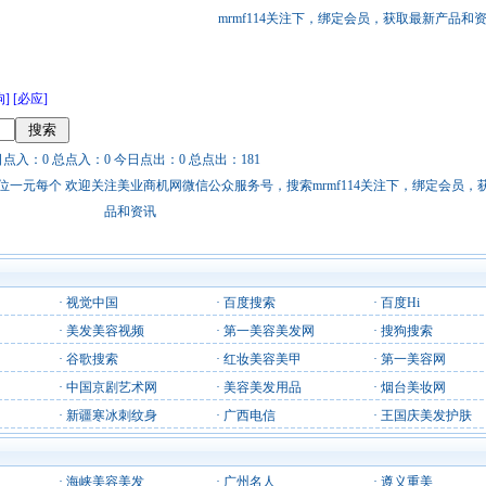
mrmf114关注下，绑定会员，获取最新产品和
狗]
[必应]
日点入：0 总点入：0 今日点出：0 总点出：181
站链接广告位一元每个 欢迎关注美业商机网微信公众服务号，搜索mrmf114关注下，绑定会员
品和资讯
·
视觉中国
·
百度搜索
·
百度Hi
·
美发美容视频
·
第一美容美发网
·
搜狗搜索
·
谷歌搜索
·
红妆美容美甲
·
第一美容网
·
中国京剧艺术网
·
美容美发用品
·
烟台美妆网
·
新疆寒冰刺纹身
·
广西电信
·
王国庆美发护肤
·
海峡美容美发
·
广州名人
·
遵义重美