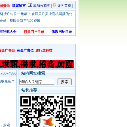
员登录
|
建议留言
|
添加收藏夹
|
设为首页
|
优惠！本站链接广告位一元每个 欢迎关注美业商机网微信公
绑定会员，获取最新产品和资讯
市导航大全
行业门户目录
佛教网址目录
黄金广告位
黄金广告位
逆行道科技
8074998
站内网址搜索
，获取最新产
站长推荐
号，搜索