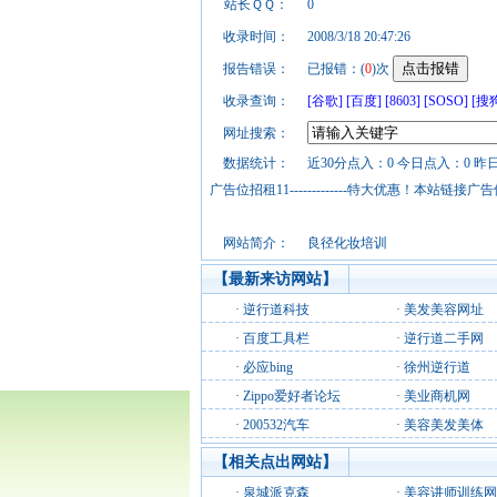
站长ＱＱ：
0
收录时间：
2008/3/18 20:47:26
报告错误：
已报错：(
0
)次
收录查询：
[谷歌]
[百度]
[8603]
[SOSO]
[搜
网址搜索：
数据统计：
近30分点入：0 今日点入：0 昨
广告位招租11-------------特大优惠！本
网站简介：
良径化妆培训
【最新来访网站】
·
逆行道科技
·
美发美容网址
·
百度工具栏
·
逆行道二手网
·
必应bing
·
徐州逆行道
·
Zippo爱好者论坛
·
美业商机网
·
200532汽车
·
美容美发美体
【相关点出网站】
·
泉城派克森
·
美容讲师训练网