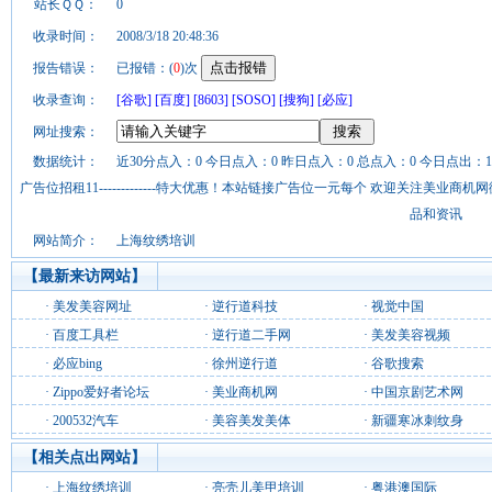
站长ＱＱ：
0
收录时间：
2008/3/18 20:48:36
报告错误：
已报错：(
0
)次
收录查询：
[谷歌]
[百度]
[8603]
[SOSO]
[搜狗]
[必应]
网址搜索：
数据统计：
近30分点入：0 今日点入：0 昨日点入：0 总点入：0 今日点出：1
广告位招租11-------------特大优惠！本站链接广告位一元每个 欢迎关注美业
品和资讯
网站简介：
上海纹绣培训
【最新来访网站】
·
美发美容网址
·
逆行道科技
·
视觉中国
·
百度工具栏
·
逆行道二手网
·
美发美容视频
·
必应bing
·
徐州逆行道
·
谷歌搜索
·
Zippo爱好者论坛
·
美业商机网
·
中国京剧艺术网
·
200532汽车
·
美容美发美体
·
新疆寒冰刺纹身
【相关点出网站】
·
上海纹绣培训
·
亮壳儿美甲培训
·
粤港澳国际