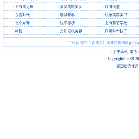
·
上海美之屋
·
首脑美容美发
·
程凯造型
·
东营时代
·
聊城青春
·
红妆美容美甲
·
北京东青
·
沈阳标榜
·
上海荟艺学校
·
标榜
·
光彩催眠美容
·
四川科华技工
广告位招租10 欢迎关注美业商机网微信公众
|
关于本站
|
联系
Copyright© 2009-2
强烈建议使用 I