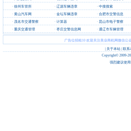
·
徐州车管所
·
辽源车辆违章
·
中搜搜索
·
黄山汽车网
·
金坛车辆违章
·
合肥市交警信息
·
茂名市交通警察
·
计算器
·
昆山市电子警察
·
重庆交通管理
·
枣庄交警信息网
·
通辽市车辆管理
广告位招租10 欢迎关注美业商机网微信公众
|
关于本站
|
联系
Copyright© 2009-2
强烈建议使用 I