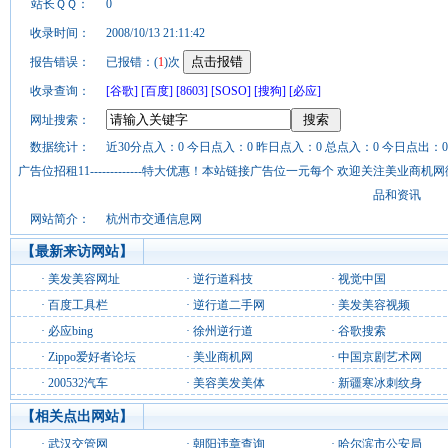
站长ＱＱ：
0
收录时间：
2008/10/13 21:11:42
报告错误：
已报错：(
1
)次
收录查询：
[谷歌]
[百度]
[8603]
[SOSO]
[搜狗]
[必应]
网址搜索：
数据统计：
近30分点入：0 今日点入：0 昨日点入：0 总点入：0 今日点出：0
广告位招租11-------------特大优惠！本站链接广告位一元每个 欢迎关注美业
品和资讯
网站简介：
杭州市交通信息网
【最新来访网站】
·
美发美容网址
·
逆行道科技
·
视觉中国
·
百度工具栏
·
逆行道二手网
·
美发美容视频
·
必应bing
·
徐州逆行道
·
谷歌搜索
·
Zippo爱好者论坛
·
美业商机网
·
中国京剧艺术网
·
200532汽车
·
美容美发美体
·
新疆寒冰刺纹身
【相关点出网站】
·
武汉交管网
·
朝阳违章查询
·
哈尔滨市公安局