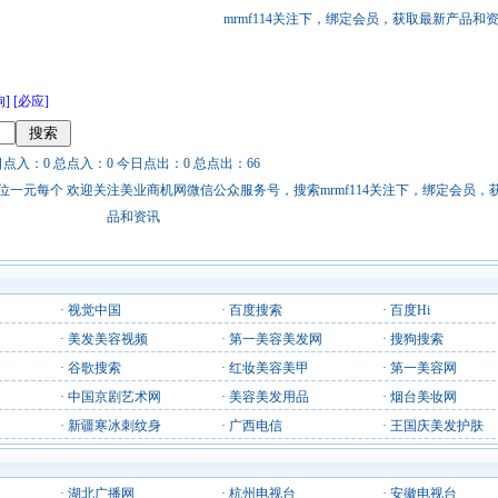
mrmf114关注下，绑定会员，获取最新产品和
狗]
[必应]
日点入：0 总点入：0 今日点出：0 总点出：66
站链接广告位一元每个 欢迎关注美业商机网微信公众服务号，搜索mrmf114关注下，绑定会员
品和资讯
·
视觉中国
·
百度搜索
·
百度Hi
·
美发美容视频
·
第一美容美发网
·
搜狗搜索
·
谷歌搜索
·
红妆美容美甲
·
第一美容网
·
中国京剧艺术网
·
美容美发用品
·
烟台美妆网
·
新疆寒冰刺纹身
·
广西电信
·
王国庆美发护肤
·
湖北广播网
·
杭州电视台
·
安徽电视台