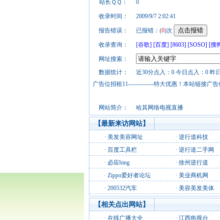
站长ＱＱ：
0
收录时间：
2009/9/7 2:02:41
报告错误：
已报错：(
0
)次
收录查询：
[谷歌]
[百度]
[8603]
[SOSO]
[搜
网址搜索：
数据统计：
近30分点入：0 今日点入：0 昨
广告位招租11-------------特大优惠！本
网站简介：
哈其网络电视直播
【最新来访网站】
·
美发美容网址
·
逆行道科技
·
百度工具栏
·
逆行道二手网
·
必应bing
·
徐州逆行道
·
Zippo爱好者论坛
·
美业商机网
·
200532汽车
·
美容美发美体
【相关点出网站】
·
在线广播大全
·
江西电视台