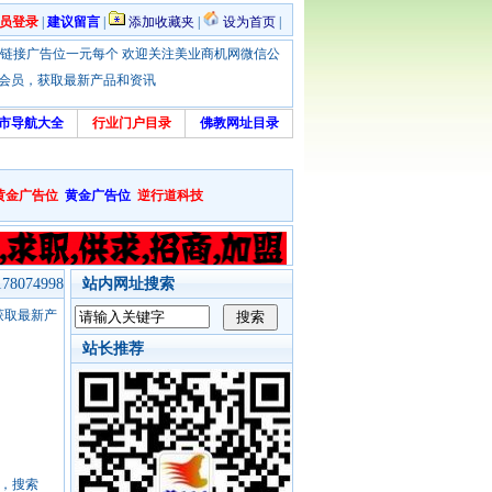
员登录
|
建议留言
|
添加收藏夹
|
设为首页
|
优惠！本站链接广告位一元每个 欢迎关注美业商机网微信公
绑定会员，获取最新产品和资讯
市导航大全
行业门户目录
佛教网址目录
黄金广告位
黄金广告位
逆行道科技
8074998
站内网址搜索
，获取最新产
站长推荐
号，搜索