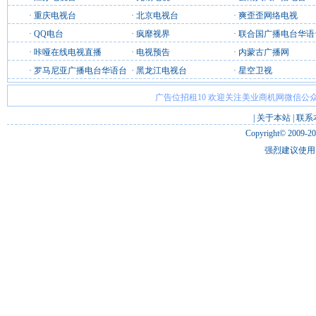
·
重庆电视台
·
北京电视台
·
爽歪歪网络电视
·
QQ电台
·
疯靡视界
·
联合国广播电台华语
·
咔哑在线电视直播
·
电视预告
·
内蒙古广播网
·
罗马尼亚广播电台华语台
·
黑龙江电视台
·
星空卫视
广告位招租10 欢迎关注美业商机网微信公众
|
关于本站
|
联系
Copyright© 2009-2
强烈建议使用 I