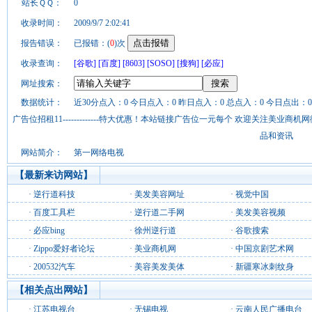
站长ＱＱ：
0
收录时间：
2009/9/7 2:02:41
报告错误：
已报错：(
0
)次
收录查询：
[谷歌]
[百度]
[8603]
[SOSO]
[搜狗]
[必应]
网址搜索：
数据统计：
近30分点入：0 今日点入：0 昨日点入：0 总点入：0 今日点出：0
广告位招租11-------------特大优惠！本站链接广告位一元每个 欢迎关注美业
品和资讯
网站简介：
第一网络电视
【最新来访网站】
·
逆行道科技
·
美发美容网址
·
视觉中国
·
百度工具栏
·
逆行道二手网
·
美发美容视频
·
必应bing
·
徐州逆行道
·
谷歌搜索
·
Zippo爱好者论坛
·
美业商机网
·
中国京剧艺术网
·
200532汽车
·
美容美发美体
·
新疆寒冰刺纹身
【相关点出网站】
·
江苏电视台
·
无锡电视
·
云南人民广播电台