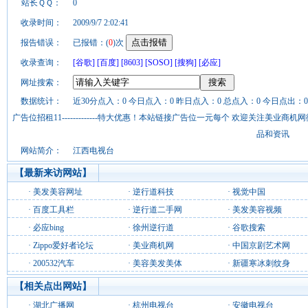
站长ＱＱ：
0
收录时间：
2009/9/7 2:02:41
报告错误：
已报错：(
0
)次
收录查询：
[谷歌]
[百度]
[8603]
[SOSO]
[搜狗]
[必应]
网址搜索：
数据统计：
近30分点入：0 今日点入：0 昨日点入：0 总点入：0 今日点出：0
广告位招租11-------------特大优惠！本站链接广告位一元每个 欢迎关注美业
品和资讯
网站简介：
江西电视台
【最新来访网站】
·
美发美容网址
·
逆行道科技
·
视觉中国
·
百度工具栏
·
逆行道二手网
·
美发美容视频
·
必应bing
·
徐州逆行道
·
谷歌搜索
·
Zippo爱好者论坛
·
美业商机网
·
中国京剧艺术网
·
200532汽车
·
美容美发美体
·
新疆寒冰刺纹身
【相关点出网站】
·
湖北广播网
·
杭州电视台
·
安徽电视台