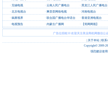
·
无锡电视
·
云南人民广播电台
·
黑龙江人民广播电台
·
北京电视台
·
爽歪歪网络电视
·
河南电视台
·
疯靡视界
·
联合国广播电台华语台
·
香港亚洲电视台
·
电视预告
·
内蒙古广播网
·
【简网网视】
广告位招租10 欢迎关注美业商机网微信公众
|
关于本站
|
联系
Copyright© 2009-2
强烈建议使用 I