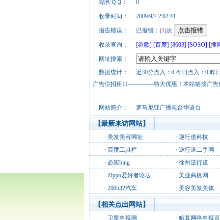
站长ＱＱ：
0
收录时间：
2009/9/7 2:02:41
报告错误：
已报错：(
1
)次
收录查询：
[谷歌]
[百度]
[8603]
[SOSO]
[搜
网址搜索：
数据统计：
近30分点入：0 今日点入：0 昨
广告位招租11-------------特大优惠！本
网站简介：
罗马尼亚广播电台华语台
【最新来访网站】
·
美发美容网址
·
逆行道科技
·
百度工具栏
·
逆行道二手网
·
必应bing
·
徐州逆行道
·
Zippo爱好者论坛
·
美业商机网
·
200532汽车
·
美容美发美体
【相关点出网站】
·
卫星电视网
·
哈其网络电视直