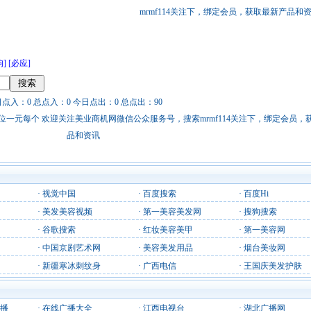
mrmf114关注下，绑定会员，获取最新产品和
狗]
[必应]
日点入：0 总点入：0 今日点出：0 总点出：90
站链接广告位一元每个 欢迎关注美业商机网微信公众服务号，搜索mrmf114关注下，绑定会员
品和资讯
·
视觉中国
·
百度搜索
·
百度Hi
·
美发美容视频
·
第一美容美发网
·
搜狗搜索
·
谷歌搜索
·
红妆美容美甲
·
第一美容网
·
中国京剧艺术网
·
美容美发用品
·
烟台美妆网
·
新疆寒冰刺纹身
·
广西电信
·
王国庆美发护肤
播
·
在线广播大全
·
江西电视台
·
湖北广播网