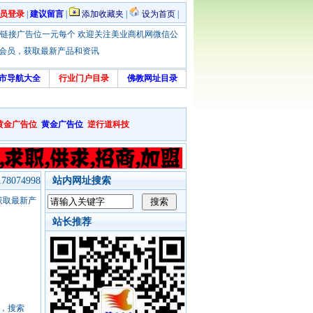
员登录
|
建议留言
|
添加收藏夹
|
设为首页
|
优惠！本站链接广告位一元每个 欢迎关注美业商机网微信公
绑定会员，获取最新产品和资讯
市导航大全
行业门户目录
佛教网址目录
黄金广告位
黄金广告位
逆行道科技
8074998
站内网址搜索
，获取最新产
站长推荐
号，搜索