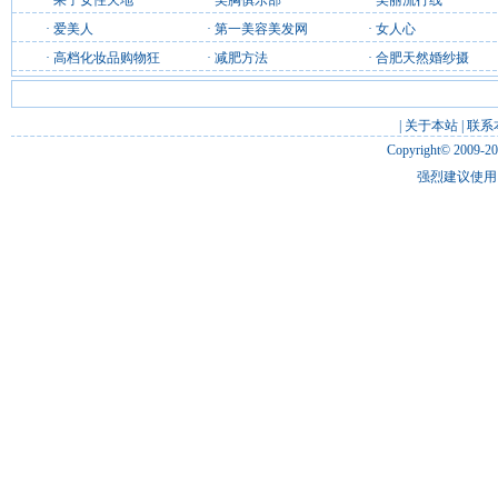
·
果子女性天地
·
美胸俱乐部
·
美丽流行线
·
爱美人
·
第一美容美发网
·
女人心
·
高档化妆品购物狂
·
减肥方法
·
合肥天然婚纱摄
|
关于本站
|
联系
Copyright© 2009-2
强烈建议使用 I