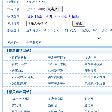
收录时间：
2009/9/7 2:02:41
报告错误：
已报错：(
0
)次
收录查询：
[谷歌]
[百度]
[8603]
[SOSO]
[搜狗]
[必应]
网址搜索：
数据统计：
近30分点入：0 今日点入：0 昨日点入：0 总点入：0 今日点出：0
网站简介：
秀慧美容网
【最新来访网站】
·
逆行道科技
·
美发美容网址
·
视觉中国
·
百度工具栏
·
逆行道二手网
·
美发美容视频
·
必应bing
·
徐州逆行道
·
谷歌搜索
·
Zippo爱好者论坛
·
美业商机网
·
中国京剧艺术网
·
200532汽车
·
美容美发美体
·
新疆寒冰刺纹身
【相关点出网站】
·
QeeSE仟丝网
·
美容瘦身网
·
丽姿网
·
秀发网
·
斯郦玫
·
度美网