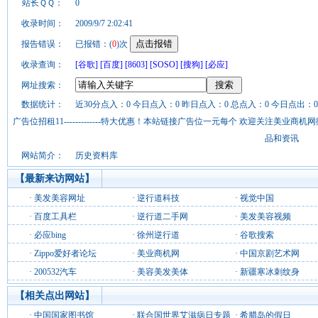
站长ＱＱ：
0
收录时间：
2009/9/7 2:02:41
报告错误：
已报错：(
0
)次
收录查询：
[谷歌]
[百度]
[8603]
[SOSO]
[搜狗]
[必应]
网址搜索：
数据统计：
近30分点入：0 今日点入：0 昨日点入：0 总点入：0 今日点出：0
广告位招租11-------------特大优惠！本站链接广告位一元每个 欢迎关注美业
品和资讯
网站简介：
历史资料库
【最新来访网站】
·
美发美容网址
·
逆行道科技
·
视觉中国
·
百度工具栏
·
逆行道二手网
·
美发美容视频
·
必应bing
·
徐州逆行道
·
谷歌搜索
·
Zippo爱好者论坛
·
美业商机网
·
中国京剧艺术网
·
200532汽车
·
美容美发美体
·
新疆寒冰刺纹身
【相关点出网站】
·
中国国家图书馆
·
联合国世界艾滋病日专题
·
希腊岛的假日