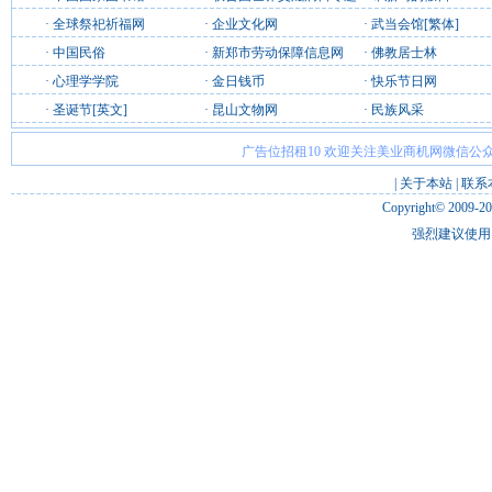
·
全球祭祀祈福网
·
企业文化网
·
武当会馆[繁体]
·
中国民俗
·
新郑市劳动保障信息网
·
佛教居士林
·
心理学学院
·
金日钱币
·
快乐节日网
·
圣诞节[英文]
·
昆山文物网
·
民族风采
广告位招租10 欢迎关注美业商机网微信公众
|
关于本站
|
联系
Copyright© 2009-2
强烈建议使用 I