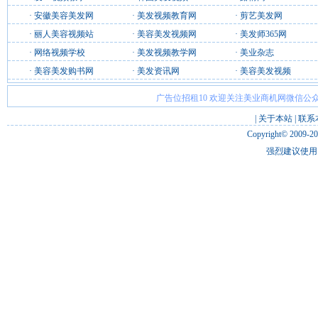
·
安徽美容美发网
·
美发视频教育网
·
剪艺美发网
·
丽人美容视频站
·
美容美发视频网
·
美发师365网
·
网络视频学校
·
美发视频教学网
·
美业杂志
·
美容美发购书网
·
美发资讯网
·
美容美发视频
广告位招租10 欢迎关注美业商机网微信公众
|
关于本站
|
联系
Copyright© 2009-2
强烈建议使用 I