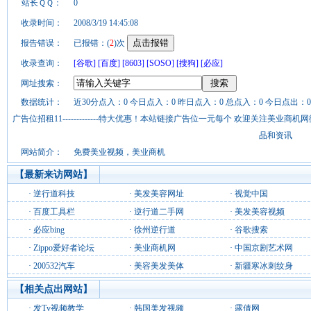
站长ＱＱ：
0
收录时间：
2008/3/19 14:45:08
报告错误：
已报错：(
2
)次
收录查询：
[谷歌]
[百度]
[8603]
[SOSO]
[搜狗]
[必应]
网址搜索：
数据统计：
近30分点入：0 今日点入：0 昨日点入：0 总点入：0 今日点出：0
广告位招租11-------------特大优惠！本站链接广告位一元每个 欢迎关注美业
品和资讯
网站简介：
免费美业视频，美业商机
【最新来访网站】
·
逆行道科技
·
美发美容网址
·
视觉中国
·
百度工具栏
·
逆行道二手网
·
美发美容视频
·
必应bing
·
徐州逆行道
·
谷歌搜索
·
Zippo爱好者论坛
·
美业商机网
·
中国京剧艺术网
·
200532汽车
·
美容美发美体
·
新疆寒冰刺纹身
【相关点出网站】
·
发Tv视频教学
·
韩国美发视频
·
露倩网