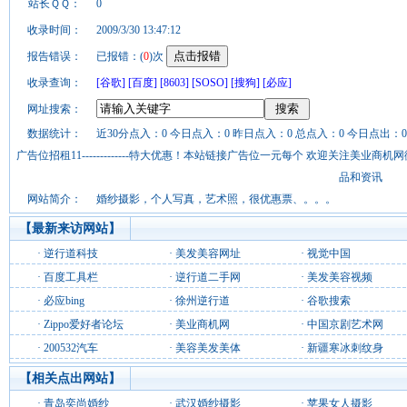
站长ＱＱ：
0
收录时间：
2009/3/30 13:47:12
报告错误：
已报错：(
0
)次
收录查询：
[谷歌]
[百度]
[8603]
[SOSO]
[搜狗]
[必应]
网址搜索：
数据统计：
近30分点入：0 今日点入：0 昨日点入：0 总点入：0 今日点出：0
广告位招租11-------------特大优惠！本站链接广告位一元每个 欢迎关注美业
品和资讯
网站简介：
婚纱摄影，个人写真，艺术照，很优惠票、。。。
【最新来访网站】
·
逆行道科技
·
美发美容网址
·
视觉中国
·
百度工具栏
·
逆行道二手网
·
美发美容视频
·
必应bing
·
徐州逆行道
·
谷歌搜索
·
Zippo爱好者论坛
·
美业商机网
·
中国京剧艺术网
·
200532汽车
·
美容美发美体
·
新疆寒冰刺纹身
【相关点出网站】
·
青岛奕尚婚纱
·
武汉婚纱摄影
·
苹果女人摄影