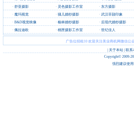
·
舒亚摄影
·
灵色摄影工作室
·
东方摄影
·
魔玛视觉
·
骚儿婚纱摄影
·
武汉菲颢印象
·
B&D视觉映像
·
榆林婚纱摄影
·
后现代婚纱摄影
·
佩拉迪欧
·
桃匣摄影工作室
·
世纪佳人
广告位招租10 欢迎关注美业商机网微信公众
|
关于本站
|
联系
Copyright© 2009-2
强烈建议使用 I