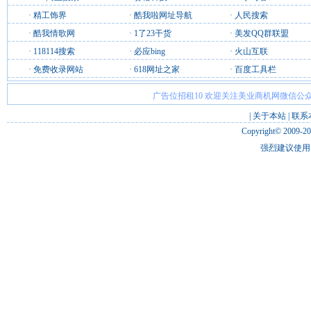
·
精工饰界
·
酷我啦网址导航
·
人民搜索
·
酷我情歌网
·
1了23干货
·
美发QQ群联盟
·
118114搜索
·
必应bing
·
火山互联
·
免费收录网站
·
618网址之家
·
百度工具栏
广告位招租10 欢迎关注美业商机网微信公众
|
关于本站
|
联系
Copyright© 2009-2
强烈建议使用 I