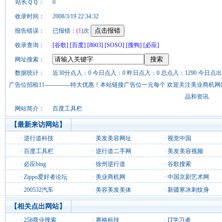
站长ＱＱ：
0
收录时间：
2008/3/19 22:34:32
报告错误：
已报错：(
1
)次
收录查询：
[谷歌]
[百度]
[8603]
[SOSO]
[搜狗]
[必应]
网址搜索：
数据统计：
近30分点入：0 今日点入：0 昨日点入：0 总点入：1290 今日点出
广告位招租11-------------特大优惠！本站链接广告位一元每个 欢迎关注美业
品和资讯
网站简介：
百度工具栏
【最新来访网站】
·
逆行道科技
·
美发美容网址
·
视觉中国
·
百度工具栏
·
逆行道二手网
·
美发美容视频
·
必应bing
·
徐州逆行道
·
谷歌搜索
·
Zippo爱好者论坛
·
美业商机网
·
中国京剧艺术网
·
200532汽车
·
美容美发美体
·
新疆寒冰刺纹身
【相关点出网站】
·
258商业搜索
·
赛格科技
·
IT学习者