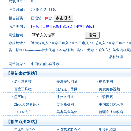
站长ＱＱ：
0
收录时间：
2009/5/6 22:14:07
报告错误：
已报错：(
0
)次
收录查询：
[谷歌]
[百度]
[8603]
[SOSO]
[搜狗]
[必应]
网址搜索：
数据统计：
近30分点入：0 今日点入：0 昨日点入：0 总点入：0 今日点出：0
广告位招租11-------------特大优惠！本站链接广告位一元每个 欢迎关注美业
品和资讯
网站简介：
中国瑜伽协会香港
【最新来访网站】
·
逆行道科技
·
美发美容网址
·
视觉中国
·
百度工具栏
·
逆行道二手网
·
美发美容视频
·
必应bing
·
徐州逆行道
·
谷歌搜索
·
Zippo爱好者论坛
·
美业商机网
·
中国京剧艺术网
·
200532汽车
·
美容美发美体
·
新疆寒冰刺纹身
【相关点出网站】
·
日本形成学会
·
文身艺术联合会
·
毛发种植网