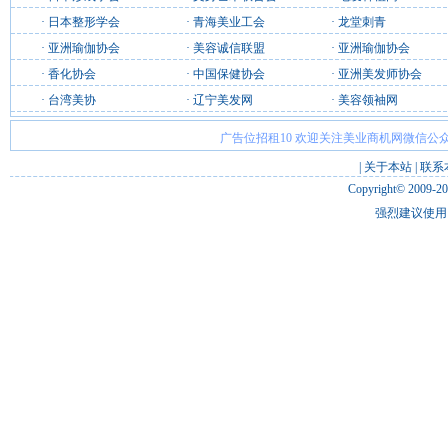
·
日本整形学会
·
青海美业工会
·
龙堂刺青
·
亚洲瑜伽协会
·
美容诚信联盟
·
亚洲瑜伽协会
·
香化协会
·
中国保健协会
·
亚洲美发师协会
·
台湾美协
·
辽宁美发网
·
美容领袖网
广告位招租10 欢迎关注美业商机网微信公众
|
关于本站
|
联系
Copyright© 2009-2
强烈建议使用 I