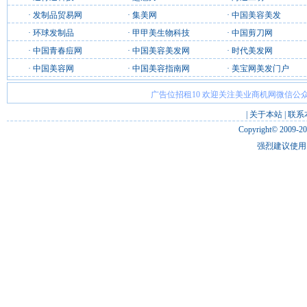
·
发制品贸易网
·
集美网
·
中国美容美发
·
环球发制品
·
甲甲美生物科技
·
中国剪刀网
·
中国青春痘网
·
中国美容美发网
·
时代美发网
·
中国美容网
·
中国美容指南网
·
美宝网美发门户
广告位招租10 欢迎关注美业商机网微信公众
|
关于本站
|
联系
Copyright© 2009-2
强烈建议使用 I