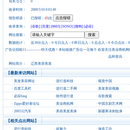
站长ＱＱ：
0
收录时间：
2009/5/10 0:03:49
报告错误：
已报错：(
0
)次
收录查询：
[谷歌]
[百度]
[8603]
[SOSO]
[搜狗]
[必应]
网址搜索：
数据统计：
近30分点入：0 今日点入：0 昨日点入：0 总点入：0 今日点出：0
广告位招租11-------------特大优惠！本站链接广告位一元每个 欢迎关注美业
品和资讯
网站简介：
辽西美容美发
【最新来访网站】
·
美发美容网址
·
逆行道科技
·
视觉中国
·
百度工具栏
·
逆行道二手网
·
美发美容视频
·
必应bing
·
徐州逆行道
·
谷歌搜索
·
Zippo爱好者论坛
·
美业商机网
·
中国京剧艺术网
·
200532汽车
·
美容美发美体
·
新疆寒冰刺纹身
【相关点出网站】
·
逆行道科技
·
超魅力
·
海造工坊