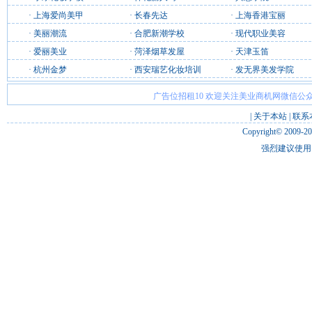
·
上海爱尚美甲
·
长春先达
·
上海香港宝丽
·
美丽潮流
·
合肥新潮学校
·
现代职业美容
·
爱丽美业
·
菏泽烟草发屋
·
天津玉笛
·
杭州金梦
·
西安瑞艺化妆培训
·
发无界美发学院
广告位招租10 欢迎关注美业商机网微信公众
|
关于本站
|
联系
Copyright© 2009-2
强烈建议使用 I