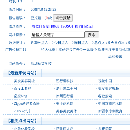
站长ＱＱ：
0
收录时间：
2008/4/9 12:23:25
报告错误：
已报错：(
0
)次
收录查询：
[谷歌]
[百度]
[8603]
[SOSO]
[搜狗]
[必应]
网址搜索：
数据统计：
近30分点入：0 今日点入：0 昨日点入：0 总点入：0 今日点出：0
广告位招租11-------------特大优惠！本站链接广告位一元每个 欢迎关注美业
品和资讯
网站简介：
深圳精英学校
【最新来访网站】
·
美发美容网址
·
逆行道科技
·
视觉中国
·
百度工具栏
·
逆行道二手网
·
美发美容视频
·
必应bing
·
徐州逆行道
·
谷歌搜索
·
Zippo爱好者论坛
·
美业商机网
·
中国京剧艺术网
·
200532汽车
·
美容美发美体
·
新疆寒冰刺纹身
【相关点出网站】
·
小乐化妆学校
·
怀化丽人岛
·
共想学院