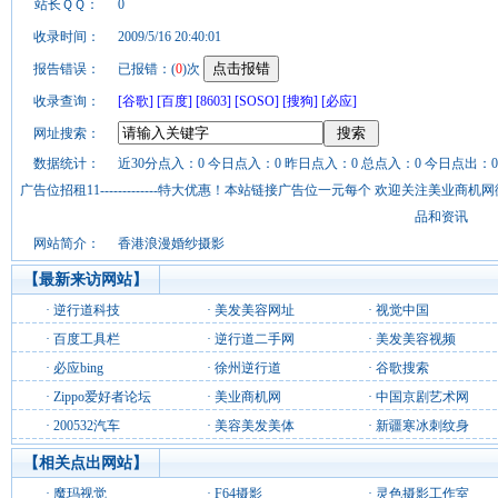
站长ＱＱ：
0
收录时间：
2009/5/16 20:40:01
报告错误：
已报错：(
0
)次
收录查询：
[谷歌]
[百度]
[8603]
[SOSO]
[搜狗]
[必应]
网址搜索：
数据统计：
近30分点入：0 今日点入：0 昨日点入：0 总点入：0 今日点出：0
广告位招租11-------------特大优惠！本站链接广告位一元每个 欢迎关注美业
品和资讯
网站简介：
香港浪漫婚纱摄影
【最新来访网站】
·
逆行道科技
·
美发美容网址
·
视觉中国
·
百度工具栏
·
逆行道二手网
·
美发美容视频
·
必应bing
·
徐州逆行道
·
谷歌搜索
·
Zippo爱好者论坛
·
美业商机网
·
中国京剧艺术网
·
200532汽车
·
美容美发美体
·
新疆寒冰刺纹身
【相关点出网站】
·
魔玛视觉
·
F64摄影
·
灵色摄影工作室