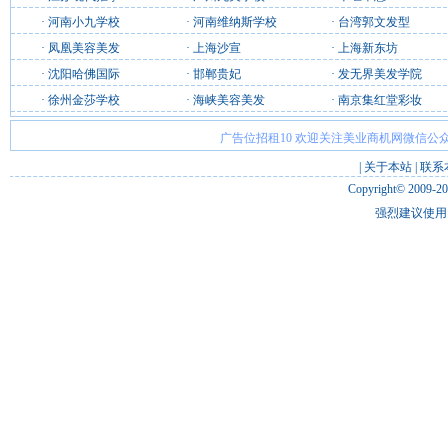
·
河南小九学校
·
河南维纳斯学校
·
台湾郭文发型
·
凤凰美容美发
·
上海沙宣
·
上海新东坊
·
沈阳哈佛国际
·
邯郸贵妃
·
发无界美发学院
·
徐州金莎学校
·
海峡美容美发
·
南京集红堂彩妆
广告位招租10 欢迎关注美业商机网微信公众
|
关于本站
|
联系
Copyright© 2009-2
强烈建议使用 I