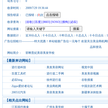
站长ＱＱ：
0
收录时间：
2009/7/29 19:36:44
报告错误：
已报错：(
0
)次
收录查询：
[谷歌]
[百度]
[8603]
[SOSO]
[搜狗]
[必应]
网址搜索：
数据统计：
近30分点入：0 今日点入：0 昨日点入：0 总点入：0 今日点出：1
广告位招租11-------------特大优惠！本站链接广告位一元每个 欢迎关注美业
品和资讯
网站简介：
邯郸贵妃美容美发学校
【最新来访网站】
·
逆行道科技
·
美发美容网址
·
视觉中国
·
百度工具栏
·
逆行道二手网
·
美发美容视频
·
必应bing
·
徐州逆行道
·
谷歌搜索
·
Zippo爱好者论坛
·
美业商机网
·
中国京剧艺术网
·
200532汽车
·
美容美发美体
·
新疆寒冰刺纹身
【相关点出网站】
·
江苏现代推拿
·
广州丸美学校
·
十堰千惠