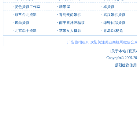
·
灵色摄影工作室
·
糖果屋
·
卓摄影
·
非常台北摄影
·
青岛奕尚婚纱
·
武汉婚纱摄影
·
锋尚摄影
·
南宁喜洋洋精致
·
绿野仙踪摄影
·
北京牵手摄影
·
苹果女人摄影
·
青岛DE视觉
广告位招租10 欢迎关注美业商机网微信公众
|
关于本站
|
联系
Copyright© 2009-2
强烈建议使用 I