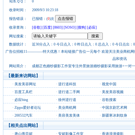
站长ＱＱ：
0
收录时间：
2009/9/3 10:23:18
报告错误：
已报错：(
0
)次
收录查询：
[谷歌]
[百度]
[8603]
[SOSO]
[搜狗]
[必应]
网址搜索：
数据统计：
近30分点入：0 今日点入：0 昨日点入：0 总点入：0 今日点出：0
广告位招租11-------------特大优惠！本站链接广告位一元每个 欢迎关注美业
品和资讯
网站简介：
成都正色婚纱摄影工作室专注外景旅游婚纱摄影采用旅游+一对
【最新来访网站】
·
美发美容网址
·
逆行道科技
·
视觉中国
·
百度工具栏
·
逆行道二手网
·
美发美容视频
·
必应bing
·
徐州逆行道
·
谷歌搜索
·
Zippo爱好者论坛
·
美业商机网
·
中国京剧艺术网
·
200532汽车
·
美容美发美体
·
新疆寒冰刺纹身
【相关点出网站】
·
唐山蒂芬妮
·
安妮影像工作室
·
香港浪漫摄影