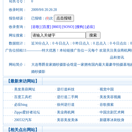
站长ＱＱ：
0
收录时间：
2009/9/6 20:26:28
报告错误：
已报错：(
0
)次
收录查询：
[谷歌]
[百度]
[8603]
[SOSO]
[搜狗]
[必应]
网址搜索：
数据统计：
近30分点入：0 今日点入：0 昨日点入：0 总点入：0 今日点出：0
广告位招租11-------------特大优惠！本站链接广告位一元每个 欢迎关注美业
品和资讯
网站简介：
大连尊爵皇家婚纱摄影会馆是一家拥有国内最大最豪华拍摄基地的
婚纱摄影
【最新来访网站】
·
美发美容网址
·
逆行道科技
·
视觉中国
·
百度工具栏
·
逆行道二手网
·
美发美容视频
·
必应bing
·
徐州逆行道
·
谷歌搜索
·
Zippo爱好者论坛
·
美业商机网
·
中国京剧艺术网
·
200532汽车
·
美容美发美体
·
新疆寒冰刺纹身
【相关点出网站】