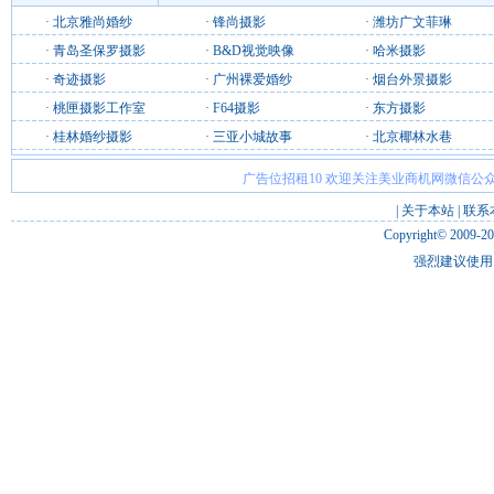
·
北京雅尚婚纱
·
锋尚摄影
·
潍坊广文菲琳
·
青岛圣保罗摄影
·
B&D视觉映像
·
哈米摄影
·
奇迹摄影
·
广州裸爱婚纱
·
烟台外景摄影
·
桃匣摄影工作室
·
F64摄影
·
东方摄影
·
桂林婚纱摄影
·
三亚小城故事
·
北京椰林水巷
广告位招租10 欢迎关注美业商机网微信公众
|
关于本站
|
联系
Copyright© 2009-2
强烈建议使用 I