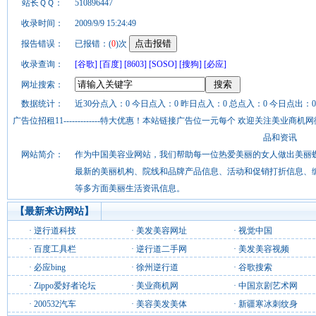
站长ＱＱ：
510896447
收录时间：
2009/9/9 15:24:49
报告错误：
已报错：(
0
)次
收录查询：
[谷歌]
[百度]
[8603]
[SOSO]
[搜狗]
[必应]
网址搜索：
数据统计：
近30分点入：0 今日点入：0 昨日点入：0 总点入：0 今日点出：0
广告位招租11-------------特大优惠！本站链接广告位一元每个 欢迎关注美业
品和资讯
网站简介：
作为中国美容业网站，我们帮助每一位热爱美丽的女人做出美丽蝶变
最新的美丽机构、院线和品牌产品信息、活动和促销打折信息、
等多方面美丽生活资讯信息。
【最新来访网站】
·
逆行道科技
·
美发美容网址
·
视觉中国
·
百度工具栏
·
逆行道二手网
·
美发美容视频
·
必应bing
·
徐州逆行道
·
谷歌搜索
·
Zippo爱好者论坛
·
美业商机网
·
中国京剧艺术网
·
200532汽车
·
美容美发美体
·
新疆寒冰刺纹身