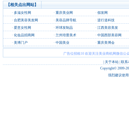
【相关点出网站】
·
多滋女性网
·
重庆美业网
·
假发网
·
合肥美容美发网
·
美容品牌导航
·
逆行道科技
·
爱意女性网
·
环球发制品
·
江西美容美发
·
化妆品招商网
·
兰州培蕾美术
·
中国西部美容网
·
美博门户
·
中国美业
·
重庆美博会
广告位招租10 欢迎关注美业商机网微信公众
|
关于本站
|
联系
Copyright© 2009-2
强烈建议使用 I