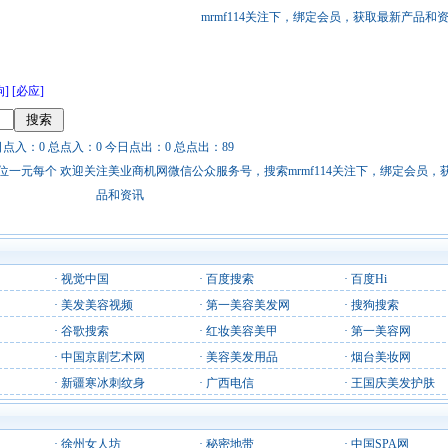
mrmf114关注下，绑定会员，获取最新产品和
狗]
[必应]
日点入：0 总点入：0 今日点出：0 总点出：89
站链接广告位一元每个 欢迎关注美业商机网微信公众服务号，搜索mrmf114关注下，绑定会员
品和资讯
·
视觉中国
·
百度搜索
·
百度Hi
·
美发美容视频
·
第一美容美发网
·
搜狗搜索
·
谷歌搜索
·
红妆美容美甲
·
第一美容网
·
中国京剧艺术网
·
美容美发用品
·
烟台美妆网
·
新疆寒冰刺纹身
·
广西电信
·
王国庆美发护肤
·
徐州女人坊
·
秘密地带
·
中国SPA网