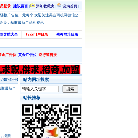
员登录
|
建议留言
|
添加收藏夹
|
设为首页
|
优惠！本站链接广告位一元每个 欢迎关注美业商机网微信公
绑定会员，获取最新产品和资讯
市导航大全
行业门户目录
佛教网址目录
黄金广告位
黄金广告位
逆行道科技
8074998
站内网址搜索
，获取最新产
站长推荐
号，搜索