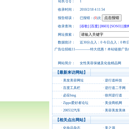
站长ＱＱ：
1
收录时间：
2010/2/18 4:11:54
报告错误：
已报错：(
0
)次
收录查询：
[谷歌]
[百度]
[8603]
[SOSO]
[搜
网址搜索：
数据统计：
近30分点入：0 今日点入：0 昨
广告位招租11-------------特大优惠！本
网站简介：
女性美容保健及化妆精品网
【最新来访网站】
·
美发美容网址
·
逆行道科技
·
百度工具栏
·
逆行道二手网
·
必应bing
·
徐州逆行道
·
Zippo爱好者论坛
·
美业商机网
·
200532汽车
·
美容美发美体
【相关点出网站】
·
化妆品杂志
·
美之源