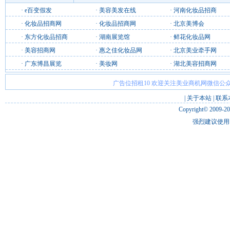
·
e百变假发
·
美容美发在线
·
河南化妆品招商
·
化妆品招商网
·
化妆品招商网
·
北京美博会
·
东方化妆品招商
·
湖南展览馆
·
鲜花化妆品网
·
美容招商网
·
惠之佳化妆品网
·
北京美业牵手网
·
广东博昌展览
·
美妆网
·
湖北美容招商网
广告位招租10 欢迎关注美业商机网微信公众
|
关于本站
|
联系
Copyright© 2009-2
强烈建议使用 I