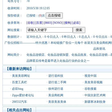
站长ＱＱ：
70
收录时间：
2010/5/30 19:12:05
报告错误：
已报错：(
0
)次
收录查询：
[谷歌]
[百度]
[8603]
[SOSO]
[搜狗]
[必应]
网址搜索：
数据统计：
近30分点入：0 今日点入：0 昨日点入：0 总点入：0 今日点出：0
广告位招租11-------------特大优惠！本站链接广告位一元每个 欢迎关注美业
品和资讯
网站简介：
化妆品连锁店、化妆品连锁加盟、化妆品批发、化妆品店连锁—
品牌星后传奇是最早进入化妆品行业的企业之一
【最新来访网站】
·
美发美容网址
·
逆行道科技
·
视觉中国
·
百度工具栏
·
逆行道二手网
·
美发美容视频
·
必应bing
·
徐州逆行道
·
谷歌搜索
·
Zippo爱好者论坛
·
美业商机网
·
中国京剧艺术网
·
200532汽车
·
美容美发美体
·
新疆寒冰刺纹身
【相关点出网站】