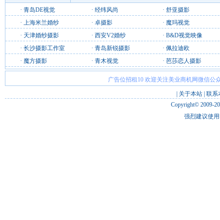
·
青岛DE视觉
·
经纬风尚
·
舒亚摄影
·
上海米兰婚纱
·
卓摄影
·
魔玛视觉
·
天津婚纱摄影
·
西安V2婚纱
·
B&D视觉映像
·
长沙摄影工作室
·
青岛新锐摄影
·
佩拉迪欧
·
魔方摄影
·
青木视觉
·
芭莎恋人摄影
广告位招租10 欢迎关注美业商机网微信公众
|
关于本站
|
联系
Copyright© 2009-2
强烈建议使用 I