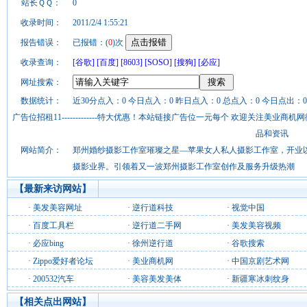
站长ＱＱ：
0
收录时间：
2011/2/4 1:55:21
报告错误：
已报错：(
0
)次
收录查询：
[谷歌]
[百度]
[8603]
[SOSO]
[搜狗]
[必应]
网址搜索：
数据统计：
近30分点入：0 今日点入：0 昨日点入：0 总点入：0 今日点出：0
广告位招租11-------------特大优惠！本站链接广告位一元每个 欢迎关注美业
品和资讯
网站简介：
郑州婚纱摄影工作室璀璨之星—苹果女人私人摄影工作室，开业
摄影业界。引领着又一波郑州摄影工作室创作及服务升级热潮
【最新来访网站】
·
美发美容网址
·
逆行道科技
·
视觉中国
·
百度工具栏
·
逆行道二手网
·
美发美容视频
·
必应bing
·
徐州逆行道
·
谷歌搜索
·
Zippo爱好者论坛
·
美业商机网
·
中国京剧艺术网
·
200532汽车
·
美容美发美体
·
新疆寒冰刺纹身
【相关点出网站】