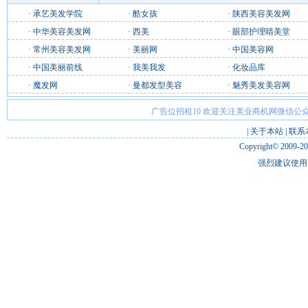
·
承艺美发学院
·
酷女孩
·
陕西美容美发网
·
中华美容美发网
·
西美
·
眼部护理睛美堂
·
常州美容美发网
·
美丽网
·
中国美容网
·
中国美丽前线
·
我美我发
·
化妆品库
·
魔发网
·
曼都发型美容
·
魅秀美发美容网
广告位招租10 欢迎关注美业商机网微信公众
|
关于本站
|
联系
Copyright© 2009-2
强烈建议使用 I