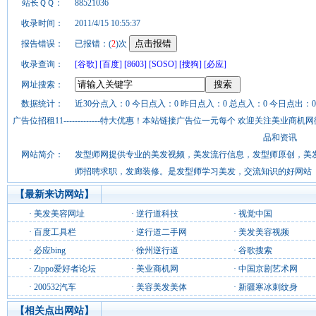
站长ＱＱ：
88521036
收录时间：
2011/4/15 10:55:37
报告错误：
已报错：(
2
)次
收录查询：
[谷歌]
[百度]
[8603]
[SOSO]
[搜狗]
[必应]
网址搜索：
数据统计：
近30分点入：0 今日点入：0 昨日点入：0 总点入：0 今日点出：0
广告位招租11-------------特大优惠！本站链接广告位一元每个 欢迎关注美业
品和资讯
网站简介：
发型师网提供专业的美发视频，美发流行信息，发型师原创，美
师招聘求职，发廊装修。是发型师学习美发，交流知识的好网站
【最新来访网站】
·
美发美容网址
·
逆行道科技
·
视觉中国
·
百度工具栏
·
逆行道二手网
·
美发美容视频
·
必应bing
·
徐州逆行道
·
谷歌搜索
·
Zippo爱好者论坛
·
美业商机网
·
中国京剧艺术网
·
200532汽车
·
美容美发美体
·
新疆寒冰刺纹身
【相关点出网站】