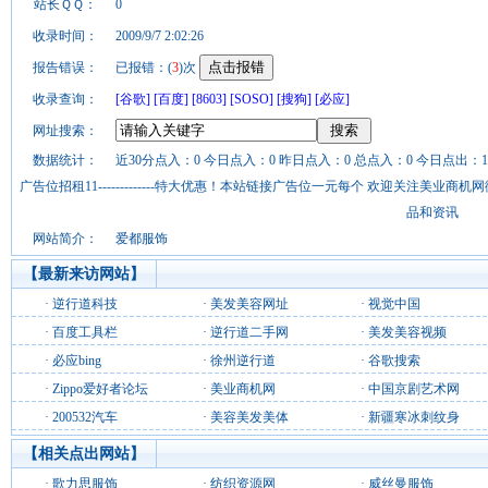
站长ＱＱ：
0
收录时间：
2009/9/7 2:02:26
报告错误：
已报错：(
3
)次
收录查询：
[谷歌]
[百度]
[8603]
[SOSO]
[搜狗]
[必应]
网址搜索：
数据统计：
近30分点入：0 今日点入：0 昨日点入：0 总点入：0 今日点出：1
广告位招租11-------------特大优惠！本站链接广告位一元每个 欢迎关注美业
品和资讯
网站简介：
爱都服饰
【最新来访网站】
·
逆行道科技
·
美发美容网址
·
视觉中国
·
百度工具栏
·
逆行道二手网
·
美发美容视频
·
必应bing
·
徐州逆行道
·
谷歌搜索
·
Zippo爱好者论坛
·
美业商机网
·
中国京剧艺术网
·
200532汽车
·
美容美发美体
·
新疆寒冰刺纹身
【相关点出网站】
·
歌力思服饰
·
纺织资源网
·
威丝曼服饰