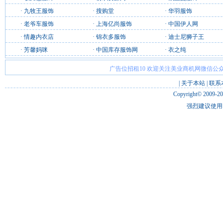
·
九牧王服饰
·
搜购堂
·
华羽服饰
·
老爷车服饰
·
上海亿尚服饰
·
中国伊人网
·
情趣内衣店
·
锦衣多服饰
·
迪士尼狮子王
·
芳馨妈咪
·
中国库存服饰网
·
衣之纯
广告位招租10 欢迎关注美业商机网微信公众
|
关于本站
|
联系
Copyright© 2009-2
强烈建议使用 I