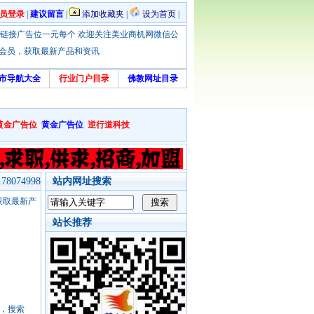
员登录
|
建议留言
|
添加收藏夹
|
设为首页
|
优惠！本站链接广告位一元每个 欢迎关注美业商机网微信公
绑定会员，获取最新产品和资讯
市导航大全
行业门户目录
佛教网址目录
黄金广告位
黄金广告位
逆行道科技
8074998
站内网址搜索
，获取最新产
站长推荐
号，搜索