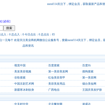
mrmf114关注下，绑定会员，获取最新产品和
狗]
[必应]
日点入：0 总点入：0 今日点出：0 总点出：85
站链接广告位一元每个 欢迎关注美业商机网微信公众服务号，搜索mrmf114关注下，绑定会员
品和资讯
·
视觉中国
·
百度搜索
·
百度Hi
·
美发美容视频
·
第一美容美发网
·
搜狗搜索
·
谷歌搜索
·
红妆美容美甲
·
第一美容网
·
中国京剧艺术网
·
美容美发用品
·
烟台美妆网
·
新疆寒冰刺纹身
·
广西电信
·
王国庆美发护肤
·
中关村中学
·
北京餐饮网
·
速盛达