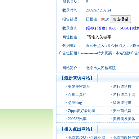
站长ＱＱ：
0
收录时间：
2009/9/7 2:02:24
报告错误：
已报错：(
0
)次
收录查询：
[谷歌]
[百度]
[8603]
[SOSO]
[搜
网址搜索：
数据统计：
近30分点入：0 今日点入：0 昨
广告位招租11-------------特大优惠！本
网站简介：
北京市人民检察院
【最新来访网站】
·
美发美容网址
·
逆行道科技
·
百度工具栏
·
逆行道二手网
·
必应bing
·
徐州逆行道
·
Zippo爱好者论坛
·
美业商机网
·
200532汽车
·
美容美发美体
【相关点出网站】
·
北京高校毕业生就业网
·
北京市政研究室