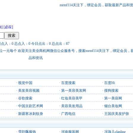
mrmf114关注下，绑定会员，获取最新产品和
狗]
[必应]
日点入：0 总点入：0 今日点出：0 总点出：87
站链接广告位一元每个 欢迎关注美业商机网微信公众服务号，搜索mrmf114关注下，绑定会员
品和资讯
·
视觉中国
·
百度搜索
·
百度Hi
·
美发美容视频
·
第一美容美发网
·
搜狗搜索
·
谷歌搜索
·
红妆美容美甲
·
第一美容网
·
中国京剧艺术网
·
美容美发用品
·
烟台美妆网
·
新疆寒冰刺纹身
·
广西电信
·
王国庆美发护肤
·
雪韵飘服饰
·
河南服装网
·
况珈儿clanline