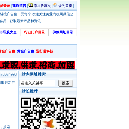
员登录
|
建议留言
|
添加收藏夹
|
设为首页
|
优惠！本站链接广告位一元每个 欢迎关注美业商机网微信公
绑定会员，获取最新产品和资讯
市导航大全
行业门户目录
佛教网址目录
黄金广告位
黄金广告位
逆行道科技
8074998
站内网址搜索
，获取最新产
站长推荐
号，搜索