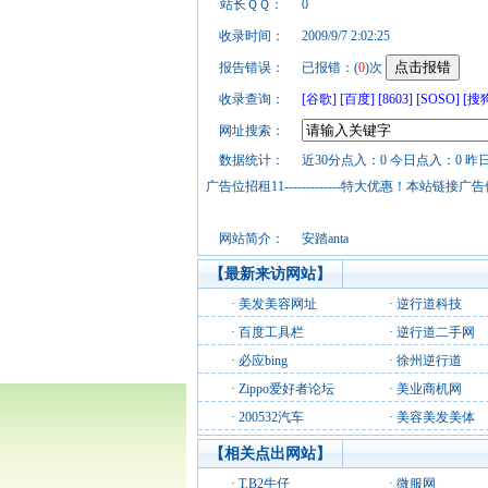
站长ＱＱ：
0
收录时间：
2009/9/7 2:02:25
报告错误：
已报错：(
0
)次
收录查询：
[谷歌]
[百度]
[8603]
[SOSO]
[搜
网址搜索：
数据统计：
近30分点入：0 今日点入：0 昨
广告位招租11-------------特大优惠！本
网站简介：
安踏anta
【最新来访网站】
·
美发美容网址
·
逆行道科技
·
百度工具栏
·
逆行道二手网
·
必应bing
·
徐州逆行道
·
Zippo爱好者论坛
·
美业商机网
·
200532汽车
·
美容美发美体
【相关点出网站】
·
T.B2牛仔
·
微服网