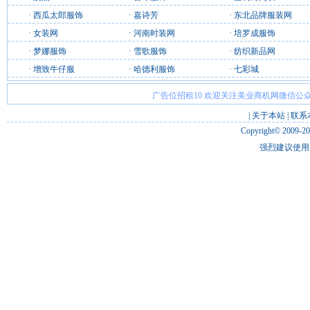
·
西瓜太郎服饰
·
嘉诗芳
·
东北品牌服装网
·
女装网
·
河南时装网
·
培罗成服饰
·
梦娜服饰
·
雪歌服饰
·
纺织新品网
·
增致牛仔服
·
哈德利服饰
·
七彩城
广告位招租10 欢迎关注美业商机网微信公众
|
关于本站
|
联系
Copyright© 2009-2
强烈建议使用 I