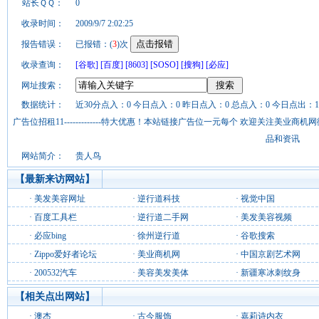
站长ＱＱ：
0
收录时间：
2009/9/7 2:02:25
报告错误：
已报错：(
3
)次
收录查询：
[谷歌]
[百度]
[8603]
[SOSO]
[搜狗]
[必应]
网址搜索：
数据统计：
近30分点入：0 今日点入：0 昨日点入：0 总点入：0 今日点出：1
广告位招租11-------------特大优惠！本站链接广告位一元每个 欢迎关注美业
品和资讯
网站简介：
贵人鸟
【最新来访网站】
·
美发美容网址
·
逆行道科技
·
视觉中国
·
百度工具栏
·
逆行道二手网
·
美发美容视频
·
必应bing
·
徐州逆行道
·
谷歌搜索
·
Zippo爱好者论坛
·
美业商机网
·
中国京剧艺术网
·
200532汽车
·
美容美发美体
·
新疆寒冰刺纹身
【相关点出网站】
·
澳杰
·
古今服饰
·
嘉莉诗内衣