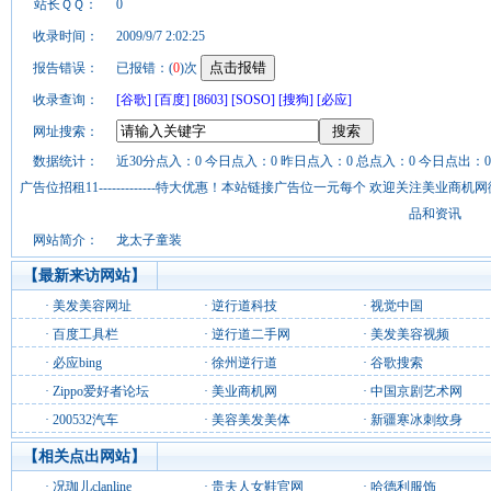
站长ＱＱ：
0
收录时间：
2009/9/7 2:02:25
报告错误：
已报错：(
0
)次
收录查询：
[谷歌]
[百度]
[8603]
[SOSO]
[搜狗]
[必应]
网址搜索：
数据统计：
近30分点入：0 今日点入：0 昨日点入：0 总点入：0 今日点出：0
广告位招租11-------------特大优惠！本站链接广告位一元每个 欢迎关注美业
品和资讯
网站简介：
龙太子童装
【最新来访网站】
·
美发美容网址
·
逆行道科技
·
视觉中国
·
百度工具栏
·
逆行道二手网
·
美发美容视频
·
必应bing
·
徐州逆行道
·
谷歌搜索
·
Zippo爱好者论坛
·
美业商机网
·
中国京剧艺术网
·
200532汽车
·
美容美发美体
·
新疆寒冰刺纹身
【相关点出网站】
·
况珈儿clanline
·
贵夫人女鞋官网
·
哈德利服饰