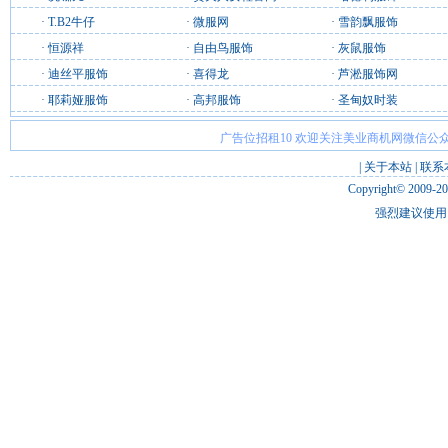
·
T.B2牛仔
·
微服网
·
雪韵飘服饰
·
恒源祥
·
自由鸟服饰
·
灰鼠服饰
·
迪丝平服饰
·
喜得龙
·
芦淞服饰网
·
耶莉娅服饰
·
高邦服饰
·
圣甸奴时装
广告位招租10 欢迎关注美业商机网微信公众
|
关于本站
|
联系
Copyright© 2009-2
强烈建议使用 I