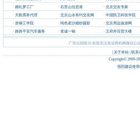
·
婚礼梦工厂
·
石景山信息港
·
北京交友专家
·
天航票务代理
·
北京山水有约交友网
·
中国防卫科技学院
·
首钢工学院
·
纯色老沙婚纱摄影
·
北京周边旅游网
·
路路平安汽车服务
·
老诚一锅
·
王府井百货大楼
广告位招租10 欢迎关注美业商机网微信公众
|
关于本站
|
联系
Copyright© 2009-2
强烈建议使用 I