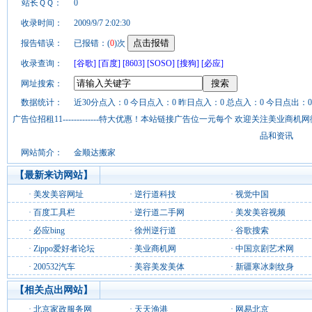
站长ＱＱ：
0
收录时间：
2009/9/7 2:02:30
报告错误：
已报错：(
0
)次
收录查询：
[谷歌]
[百度]
[8603]
[SOSO]
[搜狗]
[必应]
网址搜索：
数据统计：
近30分点入：0 今日点入：0 昨日点入：0 总点入：0 今日点出：0
广告位招租11-------------特大优惠！本站链接广告位一元每个 欢迎关注美业
品和资讯
网站简介：
金顺达搬家
【最新来访网站】
·
美发美容网址
·
逆行道科技
·
视觉中国
·
百度工具栏
·
逆行道二手网
·
美发美容视频
·
必应bing
·
徐州逆行道
·
谷歌搜索
·
Zippo爱好者论坛
·
美业商机网
·
中国京剧艺术网
·
200532汽车
·
美容美发美体
·
新疆寒冰刺纹身
【相关点出网站】
·
北京家政服务网
·
天天渔港
·
网易北京