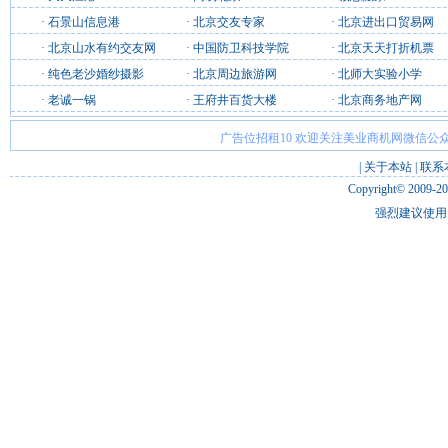
·
石景山信息港
·
北京交友专家
·
北京进出口贸易网
·
北京山水有约交友网
·
中国防卫科技学院
·
北京天天打折机票
·
纯色老沙婚纱摄影
·
北京周边旅游网
·
北师大实验小学
·
老诚一锅
·
王府井百货大楼
·
北京商务地产网
广告位招租10 欢迎关注美业商机网微信公众
|
关于本站
|
联系
Copyright© 2009-2
强烈建议使用 I