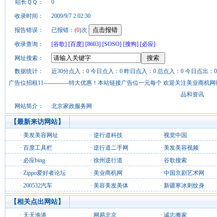
站长ＱＱ：
0
收录时间：
2009/9/7 2:02:30
报告错误：
已报错：(
0
)次
收录查询：
[谷歌]
[百度]
[8603]
[SOSO]
[搜狗]
[必应]
网址搜索：
数据统计：
近30分点入：0 今日点入：0 昨日点入：0 总点入：0 今日点出：0
广告位招租11-------------特大优惠！本站链接广告位一元每个 欢迎关注美业
品和资讯
网站简介：
北京家政服务网
【最新来访网站】
·
美发美容网址
·
逆行道科技
·
视觉中国
·
百度工具栏
·
逆行道二手网
·
美发美容视频
·
必应bing
·
徐州逆行道
·
谷歌搜索
·
Zippo爱好者论坛
·
美业商机网
·
中国京剧艺术网
·
200532汽车
·
美容美发美体
·
新疆寒冰刺纹身
【相关点出网站】
·
天天渔港
·
网易北京
·
诚志搬家