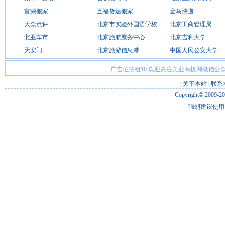
·
富荣搬家
·
五福货运搬家
·
金马快递
·
大众点评
·
北京市实验外国语学校
·
北京工商管理局
·
北亚车市
·
北京旅航票务中心
·
北京吉利大学
·
天安门
·
北京旅游信息港
·
中国人民公安大学
广告位招租10 欢迎关注美业商机网微信公众
|
关于本站
|
联系
Copyright© 2009-2
强烈建议使用 I