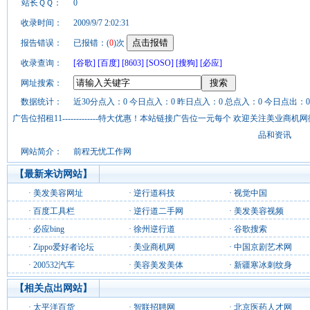
站长ＱＱ：
0
收录时间：
2009/9/7 2:02:31
报告错误：
已报错：(
0
)次
收录查询：
[谷歌]
[百度]
[8603]
[SOSO]
[搜狗]
[必应]
网址搜索：
数据统计：
近30分点入：0 今日点入：0 昨日点入：0 总点入：0 今日点出：0
广告位招租11-------------特大优惠！本站链接广告位一元每个 欢迎关注美业
品和资讯
网站简介：
前程无忧工作网
【最新来访网站】
·
美发美容网址
·
逆行道科技
·
视觉中国
·
百度工具栏
·
逆行道二手网
·
美发美容视频
·
必应bing
·
徐州逆行道
·
谷歌搜索
·
Zippo爱好者论坛
·
美业商机网
·
中国京剧艺术网
·
200532汽车
·
美容美发美体
·
新疆寒冰刺纹身
【相关点出网站】
·
太平洋百货
·
智联招聘网
·
北京医药人才网