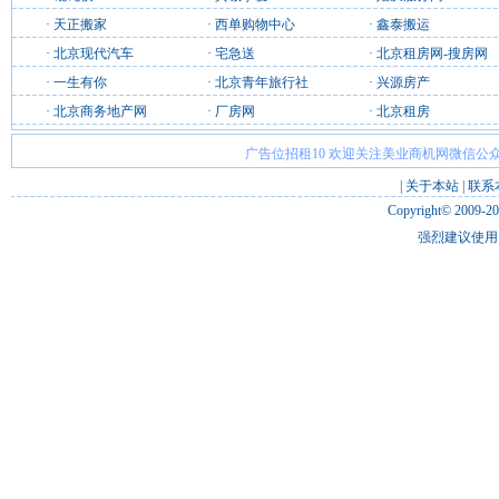
·
天正搬家
·
西单购物中心
·
鑫泰搬运
·
北京现代汽车
·
宅急送
·
北京租房网-搜房网
·
一生有你
·
北京青年旅行社
·
兴源房产
·
北京商务地产网
·
厂房网
·
北京租房
广告位招租10 欢迎关注美业商机网微信公众
|
关于本站
|
联系
Copyright© 2009-2
强烈建议使用 I