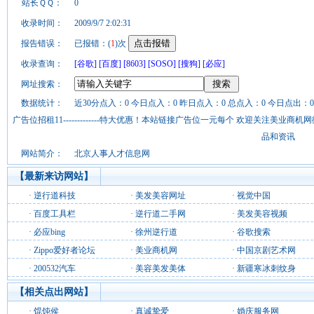
站长ＱＱ：
0
收录时间：
2009/9/7 2:02:31
报告错误：
已报错：(
1
)次
收录查询：
[谷歌]
[百度]
[8603]
[SOSO]
[搜狗]
[必应]
网址搜索：
数据统计：
近30分点入：0 今日点入：0 昨日点入：0 总点入：0 今日点出：0
广告位招租11-------------特大优惠！本站链接广告位一元每个 欢迎关注美业
品和资讯
网站简介：
北京人事人才信息网
【最新来访网站】
·
逆行道科技
·
美发美容网址
·
视觉中国
·
百度工具栏
·
逆行道二手网
·
美发美容视频
·
必应bing
·
徐州逆行道
·
谷歌搜索
·
Zippo爱好者论坛
·
美业商机网
·
中国京剧艺术网
·
200532汽车
·
美容美发美体
·
新疆寒冰刺纹身
【相关点出网站】
·
馄饨侯
·
真诚挚爱
·
婚庆服务网