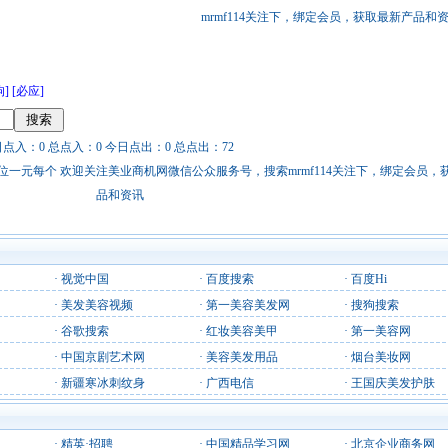
mrmf114关注下，绑定会员，获取最新产品和
狗]
[必应]
日点入：0 总点入：0 今日点出：0 总点出：72
站链接广告位一元每个 欢迎关注美业商机网微信公众服务号，搜索mrmf114关注下，绑定会员
品和资讯
·
视觉中国
·
百度搜索
·
百度Hi
·
美发美容视频
·
第一美容美发网
·
搜狗搜索
·
谷歌搜索
·
红妆美容美甲
·
第一美容网
·
中国京剧艺术网
·
美容美发用品
·
烟台美妆网
·
新疆寒冰刺纹身
·
广西电信
·
王国庆美发护肤
·
精英·招聘
·
中国精品学习网
·
北京企业商务网