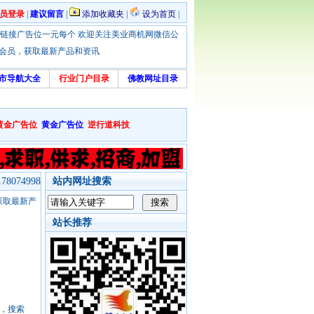
员登录
|
建议留言
|
添加收藏夹
|
设为首页
|
优惠！本站链接广告位一元每个 欢迎关注美业商机网微信公
绑定会员，获取最新产品和资讯
市导航大全
行业门户目录
佛教网址目录
黄金广告位
黄金广告位
逆行道科技
8074998
站内网址搜索
，获取最新产
站长推荐
号，搜索