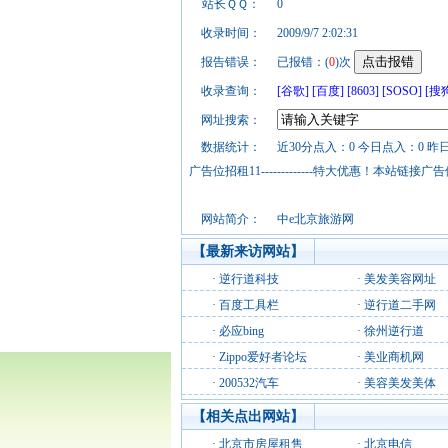
站长ＱＱ：
0
收录时间：
2009/9/7 2:02:31
报告错误：
已报错：(
0
)次
收录查询：
[谷歌]
[百度]
[8603]
[SOSO]
[搜
网址搜索：
数据统计：
近30分点入：0 今日点入：0 昨
广告位招租11-------------特大优惠！本
网站简介：
中e北京旅游网
【最新来访网站】
·
逆行道科技
·
美发美容网址
·
百度工具栏
·
逆行道二手网
·
必应bing
·
徐州逆行道
·
Zippo爱好者论坛
·
美业商机网
·
200532汽车
·
美容美发美体
【相关点出网站】
·
北京市房屋租售
·
北京电信