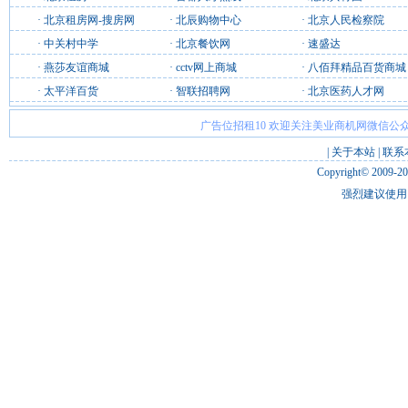
·
北京租房网-搜房网
·
北辰购物中心
·
北京人民检察院
·
中关村中学
·
北京餐饮网
·
速盛达
·
燕莎友谊商城
·
cctv网上商城
·
八佰拜精品百货商城
·
太平洋百货
·
智联招聘网
·
北京医药人才网
广告位招租10 欢迎关注美业商机网微信公众
|
关于本站
|
联系
Copyright© 2009-2
强烈建议使用 I