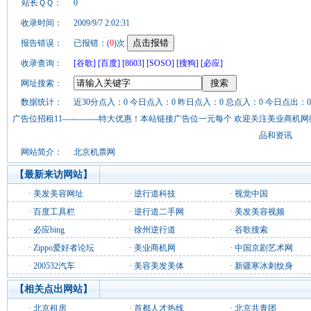
站长ＱＱ：
0
收录时间：
2009/9/7 2:02:31
报告错误：
已报错：(
0
)次
收录查询：
[谷歌]
[百度]
[8603]
[SOSO]
[搜狗]
[必应]
网址搜索：
数据统计：
近30分点入：0 今日点入：0 昨日点入：0 总点入：0 今日点出：0
广告位招租11-------------特大优惠！本站链接广告位一元每个 欢迎关注美业
品和资讯
网站简介：
北京机票网
【最新来访网站】
·
美发美容网址
·
逆行道科技
·
视觉中国
·
百度工具栏
·
逆行道二手网
·
美发美容视频
·
必应bing
·
徐州逆行道
·
谷歌搜索
·
Zippo爱好者论坛
·
美业商机网
·
中国京剧艺术网
·
200532汽车
·
美容美发美体
·
新疆寒冰刺纹身
【相关点出网站】
·
北京租房
·
首都人才热线
·
北京共青团