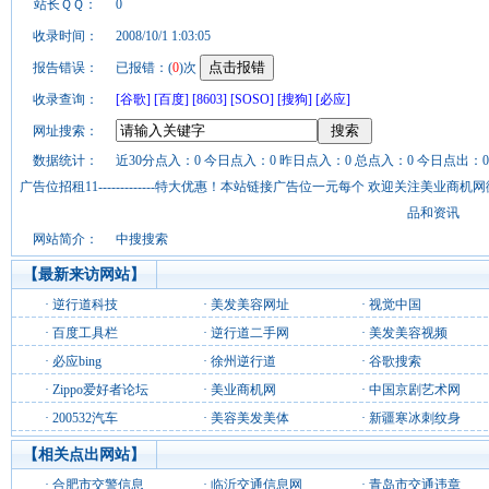
站长ＱＱ：
0
收录时间：
2008/10/1 1:03:05
报告错误：
已报错：(
0
)次
收录查询：
[谷歌]
[百度]
[8603]
[SOSO]
[搜狗]
[必应]
网址搜索：
数据统计：
近30分点入：0 今日点入：0 昨日点入：0 总点入：0 今日点出：0
广告位招租11-------------特大优惠！本站链接广告位一元每个 欢迎关注美业
品和资讯
网站简介：
中搜搜索
【最新来访网站】
·
逆行道科技
·
美发美容网址
·
视觉中国
·
百度工具栏
·
逆行道二手网
·
美发美容视频
·
必应bing
·
徐州逆行道
·
谷歌搜索
·
Zippo爱好者论坛
·
美业商机网
·
中国京剧艺术网
·
200532汽车
·
美容美发美体
·
新疆寒冰刺纹身
【相关点出网站】
·
合肥市交警信息
·
临沂交通信息网
·
青岛市交通违章