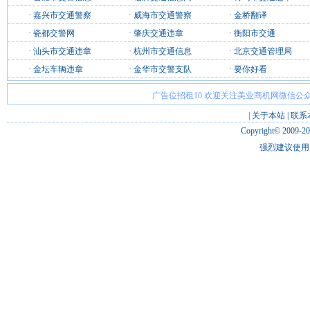
·
嘉兴市交通警察
·
威海市交通警察
·
金桥翻译
·
瓷都交警网
·
肇庆交通违章
·
衡阳市交通
·
汕头市交通违章
·
杭州市交通信息
·
北京交通管理局
·
金坛车辆违章
·
金华市交警支队
·
要你好看
广告位招租10 欢迎关注美业商机网微信公众
|
关于本站
|
联系
Copyright© 2009-2
强烈建议使用 I