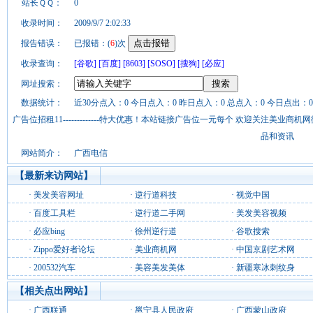
站长ＱＱ：
0
收录时间：
2009/9/7 2:02:33
报告错误：
已报错：(
6
)次
收录查询：
[谷歌]
[百度]
[8603]
[SOSO]
[搜狗]
[必应]
网址搜索：
数据统计：
近30分点入：0 今日点入：0 昨日点入：0 总点入：0 今日点出：0
广告位招租11-------------特大优惠！本站链接广告位一元每个 欢迎关注美业
品和资讯
网站简介：
广西电信
【最新来访网站】
·
美发美容网址
·
逆行道科技
·
视觉中国
·
百度工具栏
·
逆行道二手网
·
美发美容视频
·
必应bing
·
徐州逆行道
·
谷歌搜索
·
Zippo爱好者论坛
·
美业商机网
·
中国京剧艺术网
·
200532汽车
·
美容美发美体
·
新疆寒冰刺纹身
【相关点出网站】
·
广西联通
·
邕宁县人民政府
·
广西蒙山政府