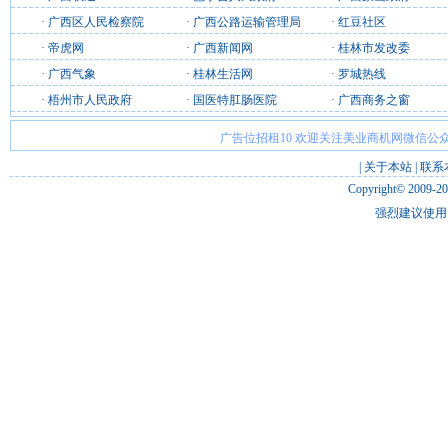
·
广西区人民检察院
·
广西公路运输管理局
·
红豆社区
·
帝虎网
·
广西新闻网
·
桂林市发改委
·
广西气象
·
桂林生活网
·
罗城热线
·
梧州市人民政府
·
国医特肛肠医院
·
广西商务之窗
广告位招租10 欢迎关注美业商机网微信公众
|
关于本站
|
联系
Copyright© 2009-2
强烈建议使用 I