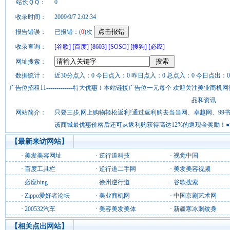
站长ＱＱ：
0
收录时间：
2009/9/7 2:02:34
报告错误：
已报错：(
0
)次
收录查询：
[谷歌]
[百度]
[8603]
[SOSO]
[搜狗]
[必应]
网址搜索：
数据统计：
近30分点入：0 今日点入：0 昨日点入：0 总点入：0 今日点出：0
广告位招租11-------------特大优惠！本站链接广告位一元每个 欢迎关注美业
品和资讯
网站简介：
只要三步,网上购物轻松返利!通过返利购去当当网、卓越网、99
该商城最优惠价格后还可从返利购获得高达12%的返现金奖励！●返利
【最新来访网站】
·
美发美容网址
·
逆行道科技
·
视觉中国
·
百度工具栏
·
逆行道二手网
·
美发美容视频
·
必应bing
·
徐州逆行道
·
谷歌搜索
·
Zippo爱好者论坛
·
美业商机网
·
中国京剧艺术网
·
200532汽车
·
美容美发美体
·
新疆寒冰刺纹身
【相关点出网站】