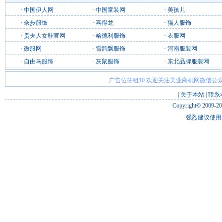
·
中国伊人网
·
中国童装网
·
美孩儿
·
奈步服饰
·
喜得龙
·
猫人服饰
·
贵夫人女鞋官网
·
哈德利服饰
·
衣服网
·
微服网
·
雪韵飘服饰
·
河南服装网
·
自由鸟服饰
·
灰鼠服饰
·
东北品牌服装网
广告位招租10 欢迎关注美业商机网微信公众
|
关于本站
|
联系
Copyright© 2009-2
强烈建议使用 I