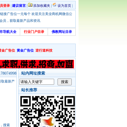
员登录
|
建议留言
|
添加收藏夹
|
设为首页
|
优惠！本站链接广告位一元每个 欢迎关注美业商机网微信公
绑定会员，获取最新产品和资讯
市导航大全
行业门户目录
佛教网址目录
黄金广告位
黄金广告位
逆行道科技
8074998
站内网址搜索
，获取最新产
站长推荐
号，搜索