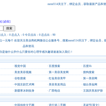
mrmf114关注下，绑定会员，获取最新产品和
狗]
[必应]
日点入：0 总点入：0 今日点出：0 总点出：90
站链接广告位一元每个 欢迎关注美业商机网微信公众服务号，搜索mrmf114关注下，绑定会员
品和资讯
你是做什么学什么只要你对心理学感兴趣请速速加入我们！
·
视觉中国
·
百度搜索
·
百度Hi
·
美发美容视频
·
第一美容美发网
·
搜狗搜索
·
谷歌搜索
·
红妆美容美甲
·
第一美容网
·
中国京剧艺术网
·
美容美发用品
·
烟台美妆网
·
新疆寒冰刺纹身
·
广西电信
·
王国庆美发护肤
·
中国传统文艺网
·
逆行道二手网
·
圣诞节[英文]