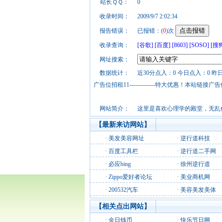
站长ＱＱ：
0
收录时间：
2009/9/7 2:02:34
报告错误：
已报错：(
0
)次
收录查询：
[谷歌]
[百度]
[8603]
[SOSO]
[搜
网址搜索：
数据统计：
近30分点入：0 今日点入：0 昨
广告位招租11-------------特大优惠！本
网站简介：
这里是喜欢心理学的殿堂，无乱
【最新来访网站】
·
美发美容网址
·
逆行道科技
·
百度工具栏
·
逆行道二手网
·
必应bing
·
徐州逆行道
·
Zippo爱好者论坛
·
美业商机网
·
200532汽车
·
美容美发美体
【相关点出网站】
·
金日钱币
·
快乐节日网