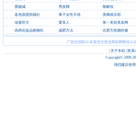
·
爱靓城
·
秀发网
·
斯郦玫
·
蓝色国度扮靓社
·
果子女性天地
·
美胸俱乐部
·
绿瘦官方
·
爱美人
·
第一美容美发网
·
高档化妆品购物狂
·
减肥方法
·
合肥天然婚纱摄
广告位招租10 欢迎关注美业商机网微信公众
|
关于本站
|
联系
Copyright© 2009-2
强烈建议使用 I