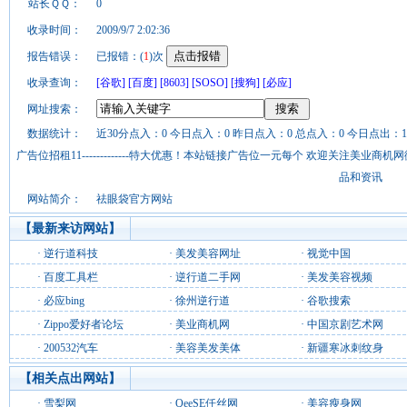
站长ＱＱ：
0
收录时间：
2009/9/7 2:02:36
报告错误：
已报错：(
1
)次
收录查询：
[谷歌]
[百度]
[8603]
[SOSO]
[搜狗]
[必应]
网址搜索：
数据统计：
近30分点入：0 今日点入：0 昨日点入：0 总点入：0 今日点出：1
广告位招租11-------------特大优惠！本站链接广告位一元每个 欢迎关注美业
品和资讯
网站简介：
祛眼袋官方网站
【最新来访网站】
·
逆行道科技
·
美发美容网址
·
视觉中国
·
百度工具栏
·
逆行道二手网
·
美发美容视频
·
必应bing
·
徐州逆行道
·
谷歌搜索
·
Zippo爱好者论坛
·
美业商机网
·
中国京剧艺术网
·
200532汽车
·
美容美发美体
·
新疆寒冰刺纹身
【相关点出网站】
·
雪梨网
·
QeeSE仟丝网
·
美容瘦身网