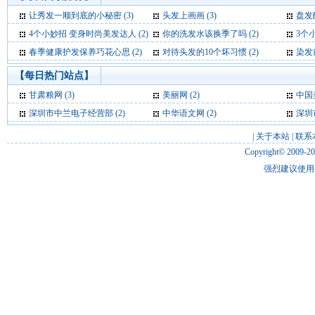
让秀发一顺到底的小秘密 (3)
头发上画画 (3)
盘发
4个小妙招 变身时尚美发达人 (2)
你的洗发水该换季了吗 (2)
3个
春季健康护发保养巧花心思 (2)
对待头发的10个坏习惯 (2)
染发
【每日热门站点】
甘肃粮网
(3)
美丽网
(2)
中国
深圳市中兰电子经营部
(2)
中华语文网
(2)
深圳
|
关于本站
|
联系
Copyright© 2009-2
强烈建议使用 I