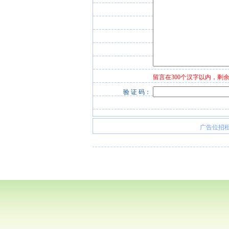
留言在300个汉字以内，
剩余
验 证 码：
广告位招租