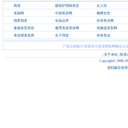
·
西美
·
眼部护理睛美堂
·
女人街
·
美丽网
·
中国美容网
·
魅网女性
·
我美我发
·
化妆品库
·
丝语美业网
·
曼都发型美容
·
魅秀美发美容网
·
美频道发型网
·
美容师美发师
·
长子理发
·
传承美业
广告位招租10 欢迎关注美业商机网微信公众
|
关于本站
|
联系
Copyright© 2009-2
强烈建议使用 I