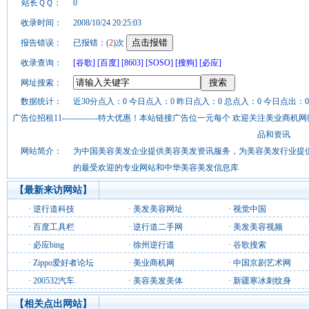
站长ＱＱ：
0
收录时间：
2008/10/24 20:25:03
报告错误：
已报错：(
2
)次
收录查询：
[谷歌]
[百度]
[8603]
[SOSO]
[搜狗]
[必应]
网址搜索：
数据统计：
近30分点入：0 今日点入：0 昨日点入：0 总点入：0 今日点出：0
广告位招租11-------------特大优惠！本站链接广告位一元每个 欢迎关注美业
品和资讯
网站简介：
为中国美容美发企业提供美容美发资讯服务，为美容美发行业提
的最受欢迎的专业网站和中华美容美发信息库
【最新来访网站】
·
逆行道科技
·
美发美容网址
·
视觉中国
·
百度工具栏
·
逆行道二手网
·
美发美容视频
·
必应bing
·
徐州逆行道
·
谷歌搜索
·
Zippo爱好者论坛
·
美业商机网
·
中国京剧艺术网
·
200532汽车
·
美容美发美体
·
新疆寒冰刺纹身
【相关点出网站】